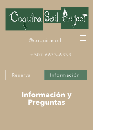
@coquirasoil
+507 6673-6333
Reserva
Información
Información y
Preguntas