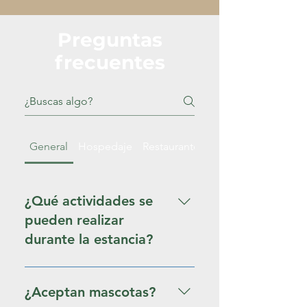
Preguntas
frecuentes
General
Hospedaje
Restaurante
¿Qué actividades se
pueden realizar
durante la estancia?
Ofrecemos paseos a caballo, tours
en carreta, ping-pong, paseos en
¿Aceptan mascotas?
bicicleta, juegos de mesa,