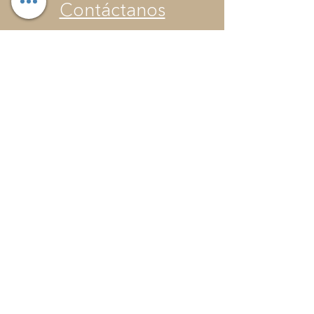
Contáctanos
¡Contáctanos para planear tu
visita o resolver cualquier
duda! Estamos aquí para
ayudarte a disfrutar de una
experiencia única.
Email:
info@coquirasoilproject.c
om
WhatsApp:
+507 6673-6333
Suscríbete
¿Quieres recibir notificaciones de
eventos, actividades, noticias